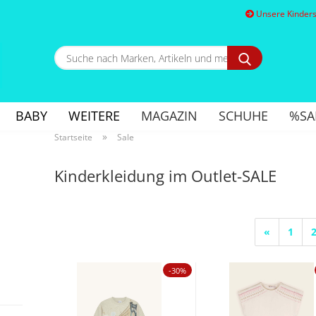
Unsere Kindersc
Suche
nach
Marken,
E
Artikeln
und
BABY
WEITERE
MAGAZIN
SCHUHE
%SA
mehr...
P
»
Startseite
Sale
Kinderkleidung im Outlet-SALE
Kon
«
1
Pa
-30%