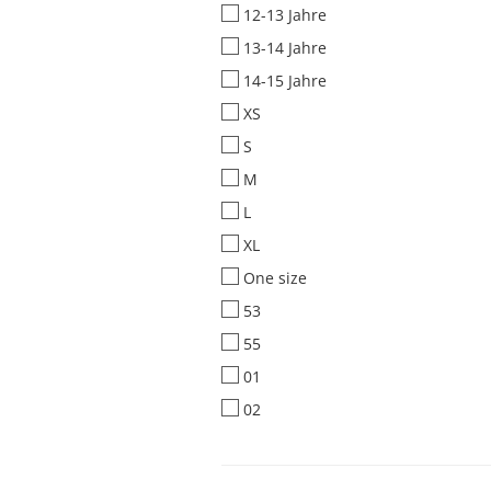
12-13 Jahre
13-14 Jahre
14-15 Jahre
XS
S
M
L
XL
One size
53
55
01
02