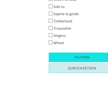
Solo tu
Sophie la girafe
Timberland
Trousselier
Vingino
Wheat
FILTERN
ZURÜCKSETZEN