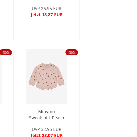
UVP 26,95 EUR
Jetzt 18,87 EUR
-30%
-30%
Minymo
Sweatshirt Peach
Whip mit
UVP 32,95 EUR
Marienkäfern...
Jetzt 23,07 EUR