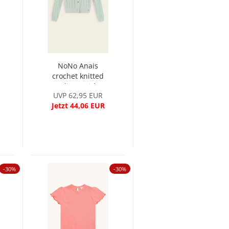
NoNo Anais
crochet knitted
cardigan with...
UVP 62,95 EUR
Jetzt 44,06 EUR
-30%
-30%