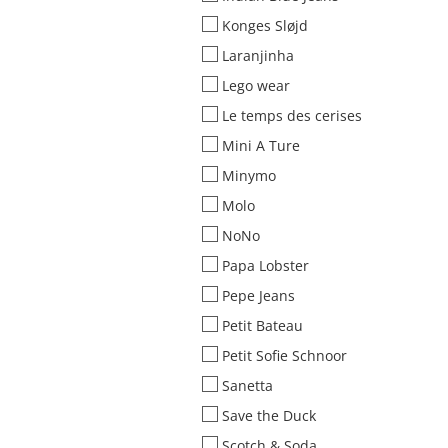
Konges Sløjd
Laranjinha
Lego wear
Le temps des cerises
Mini A Ture
Minymo
Molo
NoNo
Papa Lobster
Pepe Jeans
Petit Bateau
Petit Sofie Schnoor
Sanetta
Save the Duck
Scotch & Soda