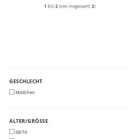
1
bis
2
(von insgesamt
2
)
GESCHLECHT
GESCHLECHT
Mädchen
ALTER/GRÖSSE
ALTER/GRÖSSE
68/74