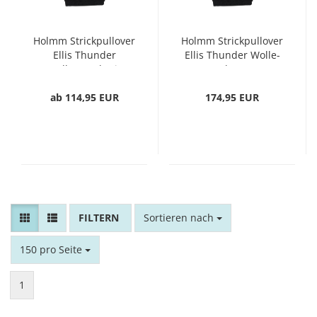
Holmm Strickpullover
Holmm Strickpullover
Ellis Thunder
Ellis Thunder Wolle-
Wolle/Kaschmir
Cashmere
ab 114,95 EUR
174,95 EUR
FILTER
Sortieren nach
Sortieren nach
pro Seite
150 pro Seite
1