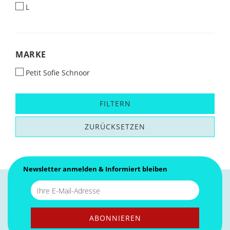
L
MARKE
MARKE
Petit Sofie Schnoor
FILTERN
ZURÜCKSETZEN
Newsletter anmelden & Informiert bleiben