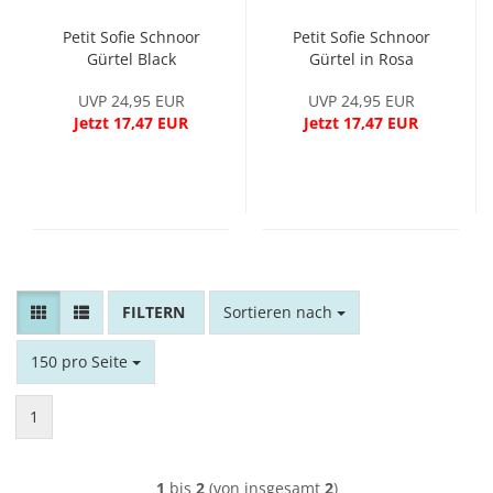
Petit Sofie Schnoor
Petit Sofie Schnoor
Gürtel Black
Gürtel in Rosa
UVP 24,95 EUR
UVP 24,95 EUR
Jetzt 17,47 EUR
Jetzt 17,47 EUR
FILTER
Sortieren nach
Sortieren nach
pro Seite
150 pro Seite
1
1
bis
2
(von insgesamt
2
)