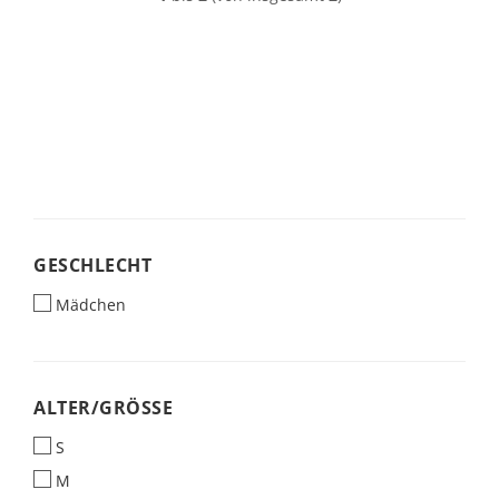
GESCHLECHT
GESCHLECHT
Mädchen
ALTER/GRÖSSE
ALTER/GRÖSSE
S
M