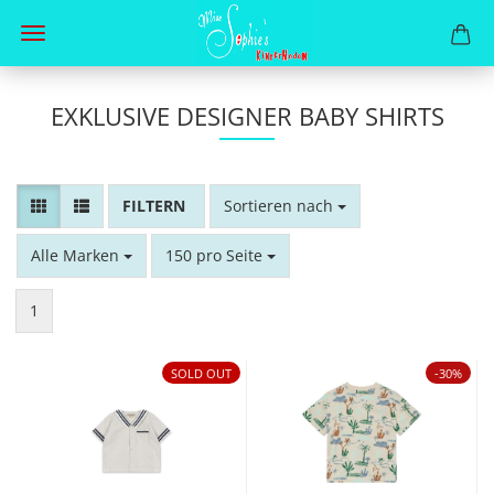
EXKLUSIVE DESIGNER BABY SHIRTS
FILTER
Sortieren nach
Sortieren nach
pro Seite
pro Seite
Alle Marken
150 pro Seite
1
SOLD OUT
-30%