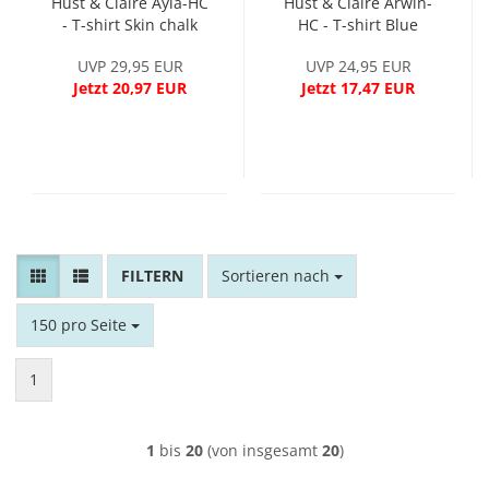
Hust & Claire Ayla-HC
Hust & Claire Arwin-
- T-shirt Skin chalk
HC - T-shirt Blue
moon
UVP 29,95 EUR
UVP 24,95 EUR
Jetzt 20,97 EUR
Jetzt 17,47 EUR
FILTER
Sortieren nach
Sortieren nach
pro Seite
150 pro Seite
1
1
bis
20
(von insgesamt
20
)