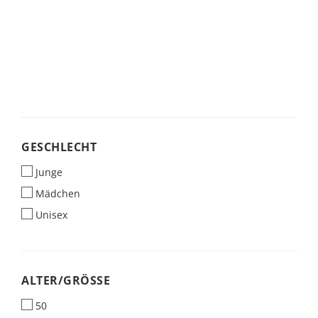
GESCHLECHT
GESCHLECHT
Junge
Mädchen
Unisex
ALTER/GRÖSSE
ALTER/GRÖSSE
50