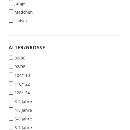
Junge
Mädchen
Unisex
ALTER/GRÖSSE
ALTER/GRÖSSE
80/86
92/98
104/110
116/122
128/134
3-4 Jahre
4-5 Jahre
5-6 Jahre
6-7 Jahre