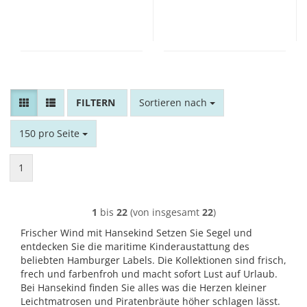
FILTER
Sortieren nach
Sortieren nach
pro Seite
150 pro Seite
1
1
bis
22
(von insgesamt
22
)
Frischer Wind mit Hansekind Setzen Sie Segel und
entdecken Sie die maritime Kinderaustattung des
beliebten Hamburger Labels. Die Kollektionen sind frisch,
frech und farbenfroh und macht sofort Lust auf Urlaub.
Bei Hansekind finden Sie alles was die Herzen kleiner
Leichtmatrosen und Piratenbräute höher schlagen lässt.