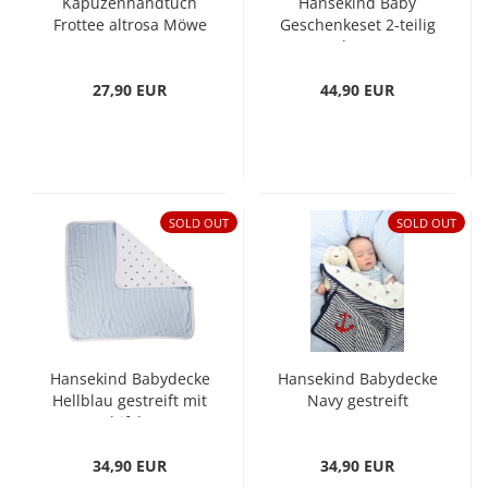
Kapuzenhandtuch
Hansekind Baby
Frottee altrosa Möwe
Geschenkeset 2-teilig
80 x 80 cm
Hausboot rosa
27,90 EUR
44,90 EUR
SOLD OUT
SOLD OUT
Hansekind Babydecke
Hansekind Babydecke
Hellblau gestreift mit
Navy gestreift
Schifchen
34,90 EUR
34,90 EUR