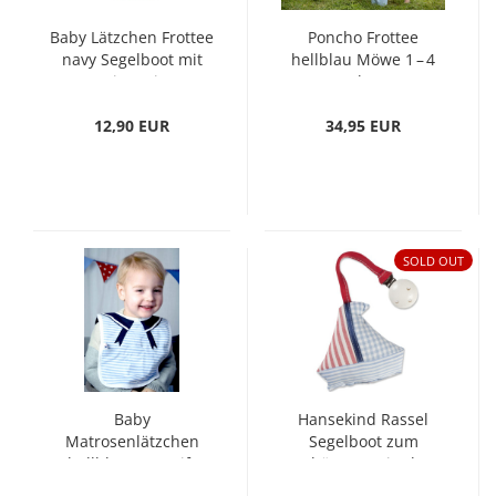
Baby Lätzchen Frottee
Poncho Frottee
navy Segelboot mit
hellblau Möwe 1 – 4
Captain's Dinner
Jahre
12,90 EUR
34,95 EUR
SOLD OUT
Baby
Hansekind Rassel
Matrosenlätzchen
Segelboot zum
hellblau-gestreift
Anhängen mit Klett
blau