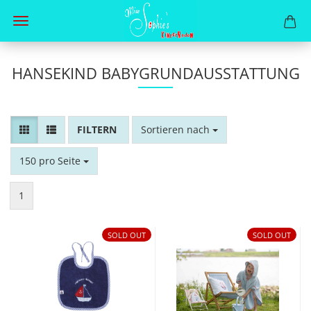
HANSEKIND BABYGRUNDAUSSTATTUNG
FILTER
Sortieren nach
Sortieren nach
pro Seite
150 pro Seite
1
SOLD OUT
SOLD OUT