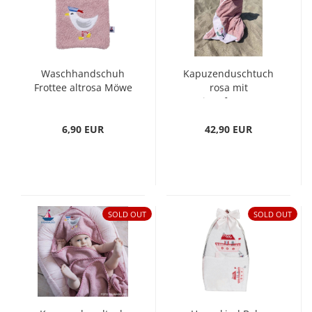
Waschhandschuh
Kapuzenduschtuch
Frottee altrosa Möwe
rosa mit
Meerjungfrau 140x70
cm 2 bis 8 Jahren
6,90 EUR
42,90 EUR
SOLD OUT
SOLD OUT