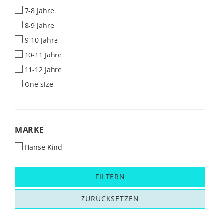
7-8 Jahre
8-9 Jahre
9-10 Jahre
10-11 Jahre
11-12 Jahre
One size
MARKE
MARKE
Hanse Kind
FILTERN
ZURÜCKSETZEN