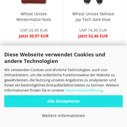
Wheat Unisex
Wheat Unisex Skihose
Wintermütze Nolo
Jay Tech dark blue
multi red
UVP 29,95 EUR
UVP 74,95 EUR
Jetzt 20,97 EUR
Jetzt 52,46 EUR
Diese Webseite verwendet Cookies und
andere Technologien
Wir verwenden Cookies und ähnliche Technologien, auch von
Drittanbietern, um die ordentliche Funktionsweise der Website zu
gewährleisten, die Nutzung unseres Angebotes zu analysieren und
FILTER
Sortieren nach
Sortieren nach
Ihnen ein bestmögliches Einkaufserlebnis bieten zu können. Weitere
Informationen finden Sie in unserer
Datenschutzerklärung
.
pro Seite
150 pro Seite
Alle Akzeptieren
1
Weitere Informationen