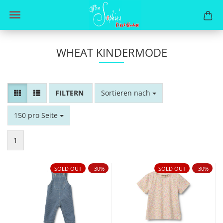
WHEAT KINDERMODE
FILTER
Sortieren nach
Sortieren nach
pro Seite
150 pro Seite
1
SOLD OUT
-30%
SOLD OUT
-30%