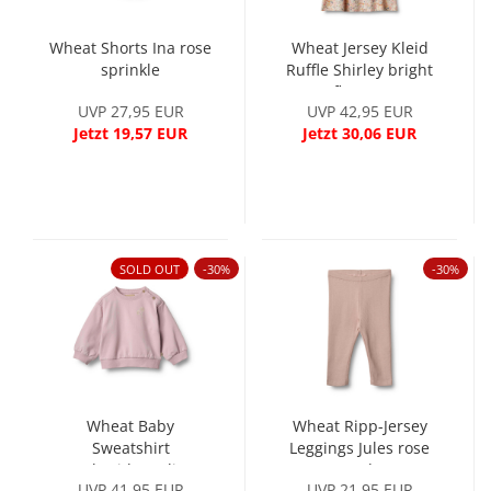
Wheat Shorts Ina rose
Wheat Jersey Kleid
sprinkle
Ruffle Shirley bright
flowers
UVP 27,95 EUR
UVP 42,95 EUR
Jetzt 19,57 EUR
Jetzt 30,06 EUR
SOLD OUT
-30%
-30%
Wheat Baby
Wheat Ripp-Jersey
Sweatshirt
Leggings Jules rose
Embroidery Eliza
powder
UVP 41,95 EUR
UVP 21,95 EUR