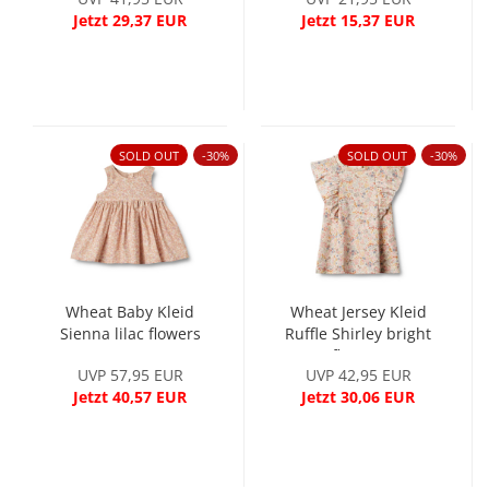
lavender mist
Jetzt 29,37 EUR
Jetzt 15,37 EUR
SOLD OUT
-30%
SOLD OUT
-30%
Wheat Baby Kleid
Wheat Jersey Kleid
Sienna lilac flowers
Ruffle Shirley bright
flowers
UVP 57,95 EUR
UVP 42,95 EUR
Jetzt 40,57 EUR
Jetzt 30,06 EUR