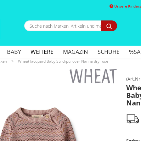
Unsere Kindersc
Suche
nach
Marken,
E
Artikeln
und
BABY
WEITERE
MAGAZIN
SCHUHE
%SA
mehr...
P
»
cken
Wheat Jacquard Baby Strickpullover Nanna dry rose
(Art.Nr
Whe
Baby
Kon
Nan
Pa
Farbe: