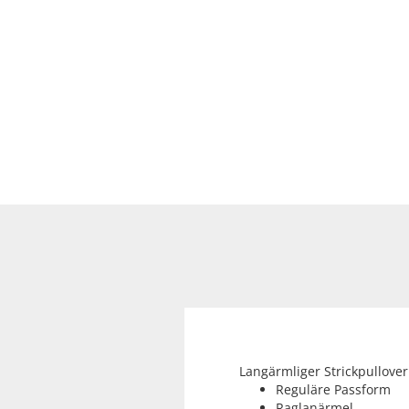
Langärmliger Strickpullove
Reguläre Passform
Raglanärmel