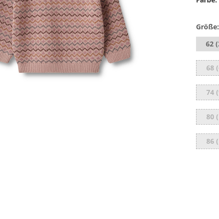
Größe:
62 
68 
74 
80 
86 