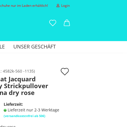
huhe nur im Laden erhältlich!
Login
-Mail
LE
UNSER GESCHÄFT
asswort
Auf
.:
4582k-560 -1135
)
at Jacquard
den
 Strickpullover
to erstellen
Merkzettel
na dry rose
sswort vergessen?
Lieferzeit:
Lieferzeit nur 2-3 Werktage
(versandkostenfrei ab 50€)
dry rose