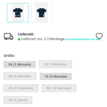
A
Lieferzeit:
Lieferzeit nur 2-3 Werktage
(versandkostenfrei ab 50€)
d
M
Größe:
62 (3 Monate)
56 (2 Monate)
68 (6 Monate)
74 (9 Monate)
80 (12 Monate)
86 (18 Monate)
92 (2 Jahre)