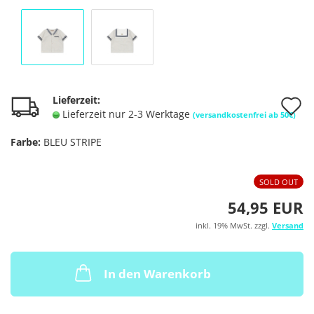
A
Lieferzeit:
Lieferzeit nur 2-3 Werktage
(versandkostenfrei ab 50€)
d
Farbe:
BLEU STRIPE
M
SOLD OUT
54,95 EUR
inkl. 19% MwSt. zzgl.
Versand
In den Warenkorb