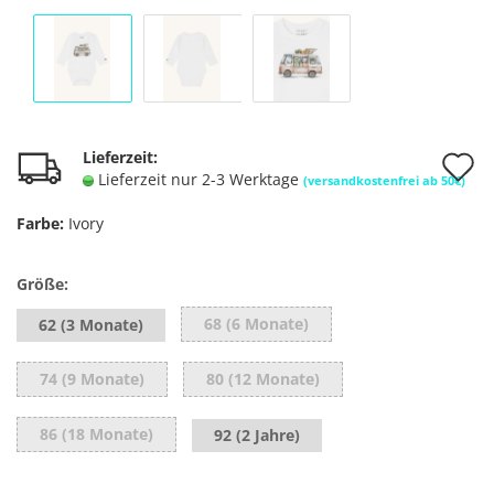
A
Lieferzeit:
Lieferzeit nur 2-3 Werktage
(versandkostenfrei ab 50€)
d
Farbe:
Ivory
M
Größe:
68 (6 Monate)
62 (3 Monate)
74 (9 Monate)
80 (12 Monate)
86 (18 Monate)
92 (2 Jahre)