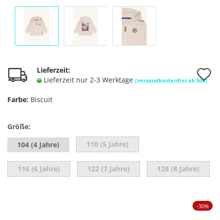
A
Lieferzeit:
Lieferzeit nur 2-3 Werktage
(versandkostenfrei ab 50€)
d
Farbe:
Biscuit
M
Größe:
110 (5 Jahre)
104 (4 Jahre)
116 (6 Jahre)
122 (7 Jahre)
128 (8 Jahre)
-30%