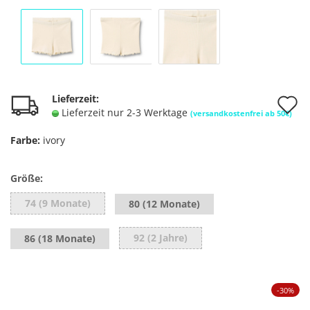
A
Lieferzeit:
Lieferzeit nur 2-3 Werktage
(versandkostenfrei ab 50€)
d
Farbe:
ivory
M
Größe:
74 (9 Monate)
80 (12 Monate)
92 (2 Jahre)
86 (18 Monate)
-30%