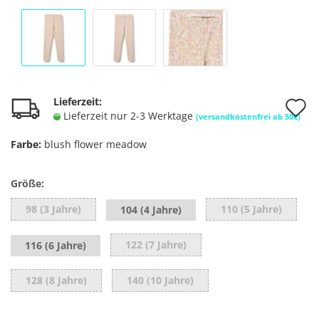
A
Lieferzeit:
Lieferzeit nur 2-3 Werktage
(versandkostenfrei ab 50€)
d
Farbe:
blush flower meadow
M
Größe:
98 (3 Jahre)
110 (5 Jahre)
104 (4 Jahre)
122 (7 Jahre)
116 (6 Jahre)
128 (8 Jahre)
140 (10 Jahre)