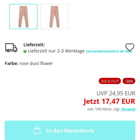
A
Lieferzeit:
Lieferzeit nur 2-3 Werktage
(versandkostenfrei ab 50€)
d
Farbe:
rose dust flower
M
SOLD OUT
-30%
UVP 24,95 EUR
Jetzt 17,47 EUR
inkl. 19% MwSt. zzgl.
Versand
In den Warenkorb