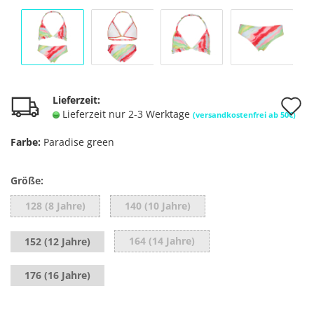
A
Lieferzeit:
Lieferzeit nur 2-3 Werktage
(versandkostenfrei ab 50€)
d
Farbe:
Paradise green
M
Größe:
128 (8 Jahre)
140 (10 Jahre)
164 (14 Jahre)
152 (12 Jahre)
176 (16 Jahre)