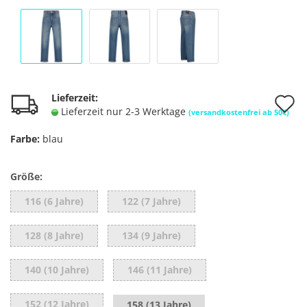
A
Lieferzeit:
Lieferzeit nur 2-3 Werktage
(versandkostenfrei ab 50€)
d
Farbe:
blau
M
Größe:
116 (6 Jahre)
122 (7 Jahre)
128 (8 Jahre)
134 (9 Jahre)
140 (10 Jahre)
146 (11 Jahre)
152 (12 Jahre)
158 (13 Jahre)