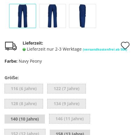
A
Lieferzeit:
Lieferzeit nur 2-3 Werktage
(versandkostenfrei ab 50€)
d
Farbe:
Navy Peony
M
Größe:
116 (6 Jahre)
122 (7 Jahre)
128 (8 Jahre)
134 (9 Jahre)
146 (11 Jahre)
140 (10 Jahre)
152 (12 Jahre)
158 (13 Jahre)