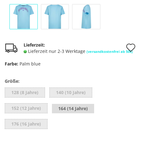
A
Lieferzeit:
Lieferzeit nur 2-3 Werktage
(versandkostenfrei ab 50€)
d
Farbe:
Palm blue
M
Größe:
128 (8 Jahre)
140 (10 Jahre)
152 (12 Jahre)
164 (14 Jahre)
176 (16 Jahre)