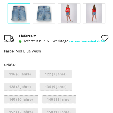
A
Lieferzeit:
Lieferzeit nur 2-3 Werktage
(versandkostenfrei ab 50€)
d
Farbe:
Mid Blue Wash
M
Größe:
116 (6 Jahre)
122 (7 Jahre)
128 (8 Jahre)
134 (9 Jahre)
140 (10 Jahre)
146 (11 Jahre)
152 (12 Jahre)
158 (13 Jahre)