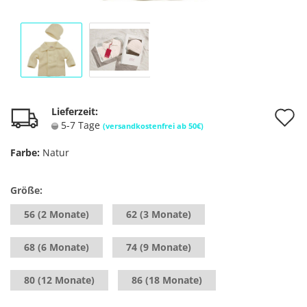
A
Lieferzeit:
5-7 Tage
(versandkostenfrei ab 50€)
d
Farbe:
Natur
M
Größe:
56 (2 Monate)
62 (3 Monate)
68 (6 Monate)
74 (9 Monate)
80 (12 Monate)
86 (18 Monate)