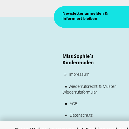
Newsletter anmelden &
Informiert bleiben
Miss Sophie´s
Kindermoden
Impressum
»
»
Wiederrufsrecht & Muster-
Wiederrufsformular
»
AGB
»
Datenschutz