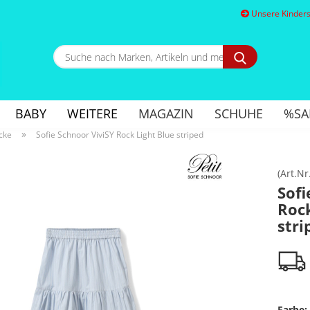
Unsere Kindersc
Suche
nach
Marken,
E
Artikeln
und
BABY
WEITERE
MAGAZIN
SCHUHE
%SA
mehr...
P
»
cke
Sofie Schnoor ViviSY Rock Light Blue striped
(Art.Nr
Sofi
Rock
Kon
stri
Pa
Farbe: