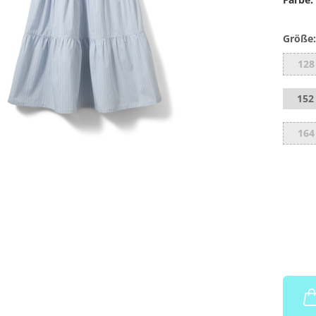
Größe:
128
152 
164