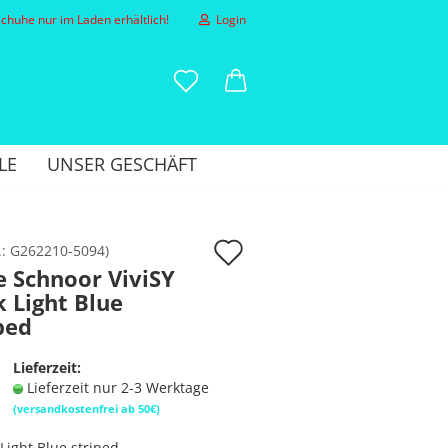
huhe nur im Laden erhältlich!
Login
-Mail
LE
UNSER GESCHÄFT
asswort
Auf
.:
G262210-5094
)
e Schnoor ViviSY
den
 Light Blue
to erstellen
Merkzettel
ped
sswort vergessen?
Lieferzeit:
Lieferzeit nur 2-3 Werktage
(versandkostenfrei ab 50€)
Light Blue striped