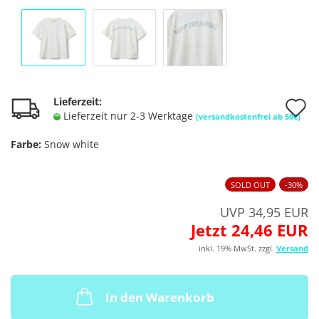
A
Lieferzeit:
Lieferzeit nur 2-3 Werktage
(versandkostenfrei ab 50€)
d
Farbe:
Snow white
M
SOLD OUT
-30%
UVP 34,95 EUR
Jetzt 24,46 EUR
inkl. 19% MwSt. zzgl.
Versand
In den Warenkorb