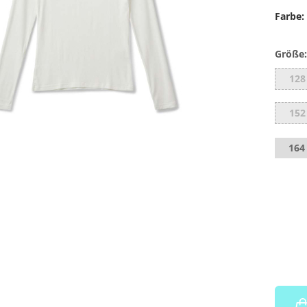
Farbe:
Größe:
128
152
164 