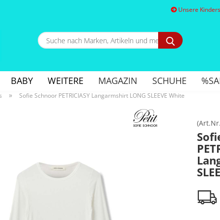
Unsere Kindersc
Suche
nach
Marken,
E
Artikeln
und
BABY
WEITERE
MAGAZIN
SCHUHE
%SA
mehr...
P
»
s
Sofie Schnoor PETRICIASY Langarmshirt LONG SLEEVE White
(Art.Nr
Sofi
PET
Kon
Lan
Pa
SLE