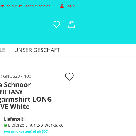
huhe nur im Laden erhältlich!
Login
-Mail
LE
UNSER GESCHÄFT
asswort
Auf
.:
GNOS237-100
)
e Schnoor
den
RICIASY
to erstellen
Merkzettel
garmshirt LONG
sswort vergessen?
EVE White
Lieferzeit:
Lieferzeit nur 2-3 Werktage
(versandkostenfrei ab 50€)