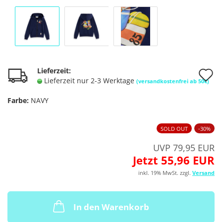
A
Lieferzeit:
Lieferzeit nur 2-3 Werktage
(versandkostenfrei ab 50€)
d
Farbe:
NAVY
M
SOLD OUT
-30%
UVP 79,95 EUR
Jetzt 55,96 EUR
inkl. 19% MwSt. zzgl.
Versand
In den Warenkorb