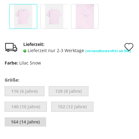
A
Lieferzeit:
Lieferzeit nur 2-3 Werktage
(versandkostenfrei ab 50€)
d
Farbe:
Lilac Snow
M
Größe:
116 (6 Jahre)
128 (8 Jahre)
140 (10 Jahre)
152 (12 Jahre)
164 (14 Jahre)