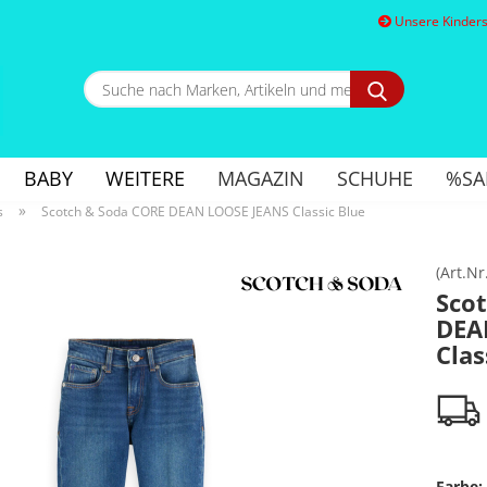
Unsere Kindersc
Suche
nach
Marken,
E
Artikeln
und
BABY
WEITERE
MAGAZIN
SCHUHE
%SA
mehr...
P
»
s
Scotch & Soda CORE DEAN LOOSE JEANS Classic Blue
(Art.Nr
Sco
DEA
Kon
Clas
Pa
Farbe: