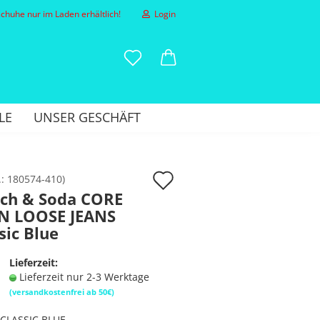
huhe nur im Laden erhältlich!
Login
-Mail
LE
UNSER GESCHÄFT
asswort
Auf
.:
180574-410
)
tch & Soda CORE
den
N LOOSE JEANS
to erstellen
Merkzettel
sic Blue
sswort vergessen?
Lieferzeit:
Lieferzeit nur 2-3 Werktage
(versandkostenfrei ab 50€)
CLASSIC BLUE