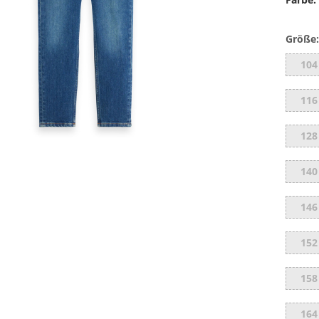
Größe:
104
116
128
140
146
152
158
164