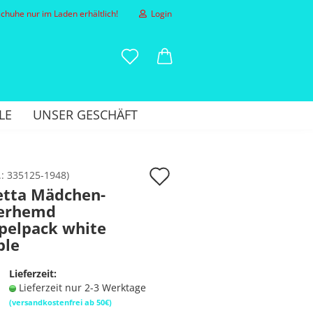
huhe nur im Laden erhältlich!
Login
-Mail
LE
UNSER GESCHÄFT
asswort
Auf
.:
335125-1948
)
etta Mädchen-
den
erhemd
to erstellen
Merkzettel
pelpack white
sswort vergessen?
ble
Lieferzeit:
Lieferzeit nur 2-3 Werktage
(versandkostenfrei ab 50€)