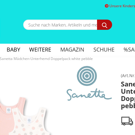
Unsere Kindersc
Suche
nach
Marken,
E
Artikeln
und
BABY
WEITERE
MAGAZIN
SCHUHE
%SA
mehr...
P
Sanetta Mädchen-Unterhemd Doppelpack white pebble
(Art.Nr
San
Unt
Kon
Dop
Pa
peb