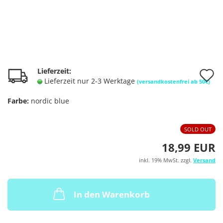
A
Lieferzeit:
Lieferzeit nur 2-3 Werktage
(versandkostenfrei ab 50€)
d
Farbe:
nordic blue
M
SOLD OUT
18,99 EUR
inkl. 19% MwSt. zzgl.
Versand
In den Warenkorb