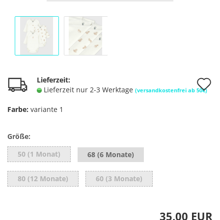
A
Lieferzeit:
Lieferzeit nur 2-3 Werktage
(versandkostenfrei ab 50€)
d
Farbe:
variante 1
M
Größe:
50 (1 Monat)
68 (6 Monate)
80 (12 Monate)
60 (3 Monate)
35,00 EUR