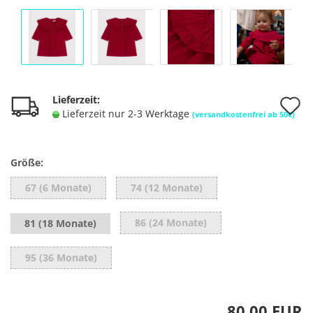
A
Lieferzeit:
Lieferzeit nur 2-3 Werktage
(versandkostenfrei ab 50€)
d
M
Größe:
67 (6 Monate)
74 (12 Monate)
86 (24 Monate)
81 (18 Monate)
95 (36 Monate)
80,00 EUR