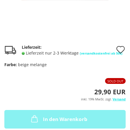
A
Lieferzeit:
Lieferzeit nur 2-3 Werktage
(versandkostenfrei ab 50€)
d
Farbe:
beige melange
M
SOLD OUT
29,90 EUR
inkl. 19% MwSt. zzgl.
Versand
In den Warenkorb