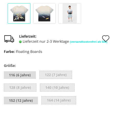
A
Lieferzeit:
Lieferzeit nur 2-3 Werktage
(versandkostenfrei ab 50€)
d
Farbe:
Floating Boards
M
Größe:
122 (7 Jahre)
116 (6 Jahre)
128 (8 Jahre)
140 (10 Jahre)
164 (14 Jahre)
152 (12 Jahre)