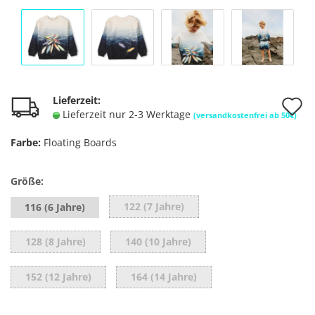
A
Lieferzeit:
Lieferzeit nur 2-3 Werktage
(versandkostenfrei ab 50€)
d
Farbe:
Floating Boards
M
Größe:
122 (7 Jahre)
116 (6 Jahre)
128 (8 Jahre)
140 (10 Jahre)
152 (12 Jahre)
164 (14 Jahre)