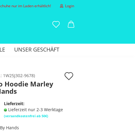
huhe nur im Laden erhältlich!
Login
-Mail
LE
UNSER GESCHÄFT
asswort
Auf
.:
1W25J302-9678
)
o Hoodie Marley
den
Hands
to erstellen
Merkzettel
sswort vergessen?
Lieferzeit:
Lieferzeit nur 2-3 Werktage
(versandkostenfrei ab 50€)
By Hands