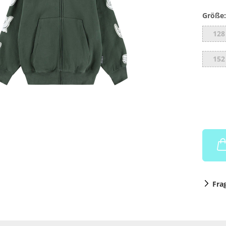
Größe:
128
152
Fra