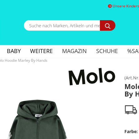
Unsere Kindersc
Suche
nach
Marken,
E
Artikeln
und
BABY
WEITERE
MAGAZIN
SCHUHE
%SA
mehr...
P
lo Hoodie Marley By Hands
(Art.Nr
Mol
By 
Kon
Pa
Farbe: