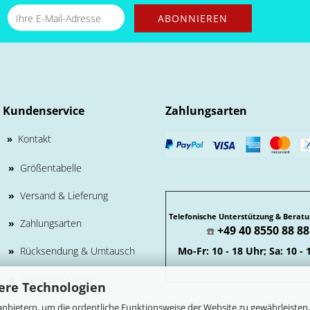
Kundenservice
Zahlungsarten
Kontakt
»
»
Größentabelle
»
Versand & Lieferung
Telefonische Unterstützung & Beratu
»
Zahlungsarten
+49 40 8550 88 88
☎️
»
Rücksendung & Umtausch
Mo-Fr: 10 - 18 Uhr; Sa: 10 - 
»
Schweizer Kunden
ere Technologien
nbietern, um die ordentliche Funktionsweise der Website zu gewährleisten,