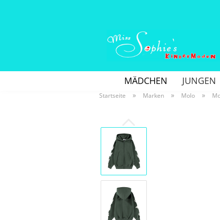
MÄDCHEN
JUNGEN
»
»
»
Startseite
Marken
Molo
Mo