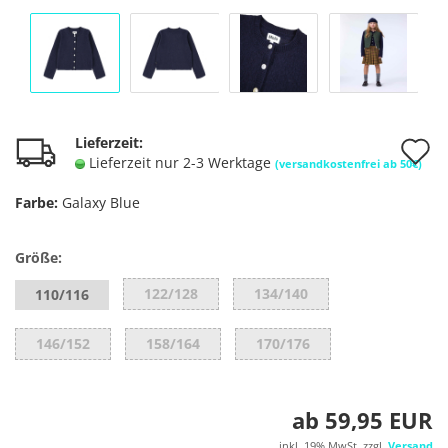
A
Lieferzeit:
Lieferzeit nur 2-3 Werktage
(versandkostenfrei ab 50€)
d
Farbe:
Galaxy Blue
M
Größe:
122/128
134/140
110/116
146/152
158/164
170/176
ab 59,95 EUR
inkl. 19% MwSt. zzgl.
Versand