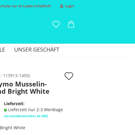
huhe nur im Laden erhältlich!
Login
-Mail
LE
UNSER GESCHÄFT
asswort
Auf
.:
113913-1450
)
ymo Musselin-
den
d Bright White
to erstellen
Merkzettel
sswort vergessen?
Lieferzeit:
Lieferzeit nur 2-3 Werktage
(versandkostenfrei ab 50€)
Bright White