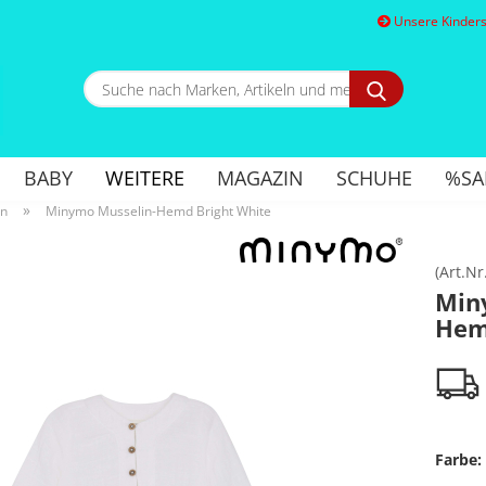
Unsere Kindersc
Suche
nach
Marken,
E
Artikeln
und
BABY
WEITERE
MAGAZIN
SCHUHE
%SA
mehr...
P
»
en
Minymo Musselin-Hemd Bright White
(Art.Nr
Min
Hem
Kon
Pa
Farbe: