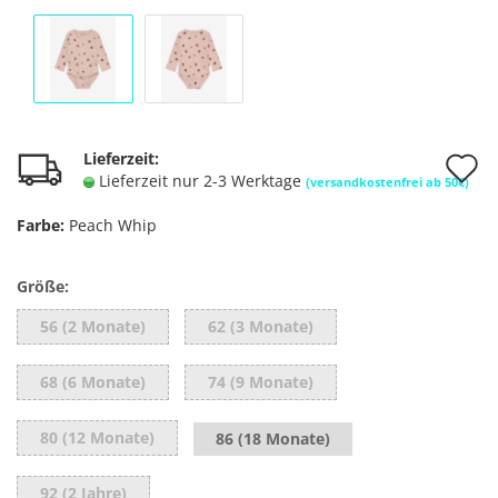
A
Lieferzeit:
Lieferzeit nur 2-3 Werktage
(versandkostenfrei ab 50€)
d
Farbe:
Peach Whip
M
Größe:
56 (2 Monate)
62 (3 Monate)
68 (6 Monate)
74 (9 Monate)
80 (12 Monate)
86 (18 Monate)
92 (2 Jahre)