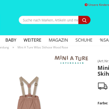
Unsere Kindersc
Suche
nach
Marken,
E
Artikeln
und
BABY
WEITERE
MAGAZIN
SCHUHE
%SA
mehr...
P
»
eidung
Mini A Ture Wilas Skihose Wood Rose
(Art.Nr
Mini
Ski
Kon
Pa
Farbe: