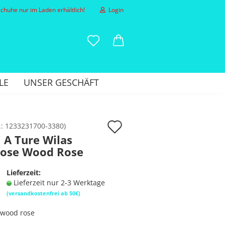
huhe nur im Laden erhältlich!
Login
-Mail
LE
UNSER GESCHÄFT
asswort
Auf
.:
1233231700-3380
)
 A Ture Wilas
den
hose Wood Rose
to erstellen
Merkzettel
sswort vergessen?
Lieferzeit:
Lieferzeit nur 2-3 Werktage
(versandkostenfrei ab 50€)
wood rose