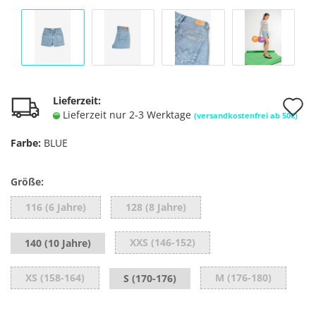
A
Lieferzeit:
Lieferzeit nur 2-3 Werktage
(versandkostenfrei ab 50€)
d
Farbe:
BLUE
M
Größe:
116 (6 Jahre)
128 (8 Jahre)
XXS (146-152)
140 (10 Jahre)
XS (158-164)
M (176-180)
S (170-176)