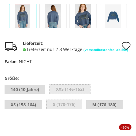
A
Lieferzeit:
Lieferzeit nur 2-3 Werktage
(versandkostenfrei ab 50€)
d
Farbe:
NIGHT
M
Größe:
XXS (146-152)
140 (10 Jahre)
S (170-176)
XS (158-164)
M (176-180)
-30%