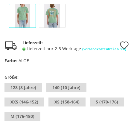
A
Lieferzeit:
Lieferzeit nur 2-3 Werktage
(versandkostenfrei ab 50€)
d
Farbe:
ALOE
M
Größe:
128 (8 Jahre)
140 (10 Jahre)
XXS (146-152)
XS (158-164)
S (170-176)
M (176-180)