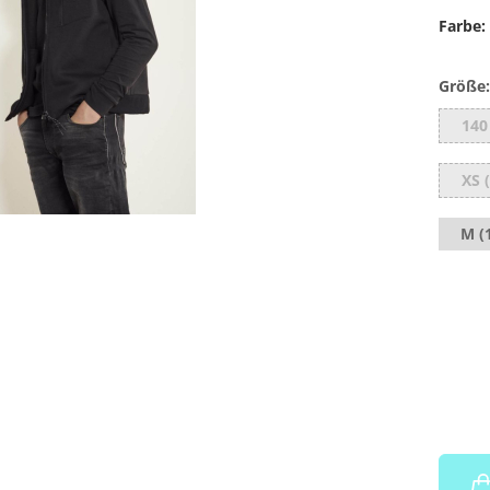
Farbe:
Größe:
140
XS 
M (