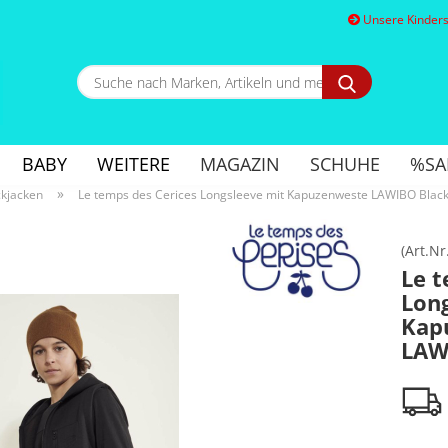
Unsere Kindersc
Suche
nach
Marken,
E
Artikeln
und
BABY
WEITERE
MAGAZIN
SCHUHE
%SA
mehr...
P
»
ckjacken
Le temps des Cerices Longsleeve mit Kapuzenweste LAWIBO Blac
(Art.Nr
Le t
Lon
Kon
Kap
Pa
LAW