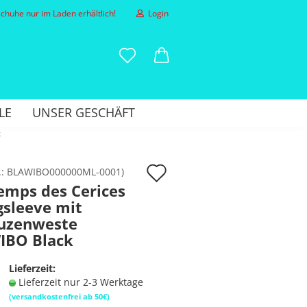
huhe nur im Laden erhältlich!
Login
-Mail
LE
UNSER GESCHÄFT
asswort
k
Auf
.:
BLAWIBO000000ML-0001
)
emps des Cerices
den
gsleeve mit
to erstellen
Merkzettel
uzenweste
sswort vergessen?
IBO Black
Lieferzeit:
Lieferzeit nur 2-3 Werktage
(versandkostenfrei ab 50€)