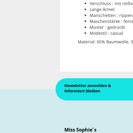
Verschluss : mit reiß
Lange Ärmel
Manschetten : rippe
Maschenstärke : feins
Muster : gedruckt
Modestil : casual
Material: 65% Baumwolle, 3
Newsletter anmelden &
Informiert bleiben
Miss Sophie´s