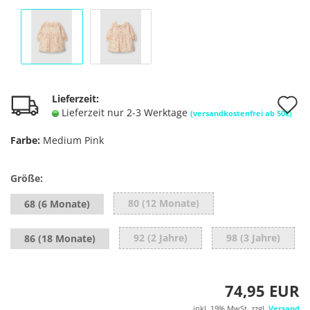
A
Lieferzeit:
Lieferzeit nur 2-3 Werktage
(versandkostenfrei ab 50€)
d
Farbe:
Medium Pink
M
Größe:
80 (12 Monate)
68 (6 Monate)
92 (2 Jahre)
98 (3 Jahre)
86 (18 Monate)
74,95 EUR
inkl. 19% MwSt. zzgl.
Versand