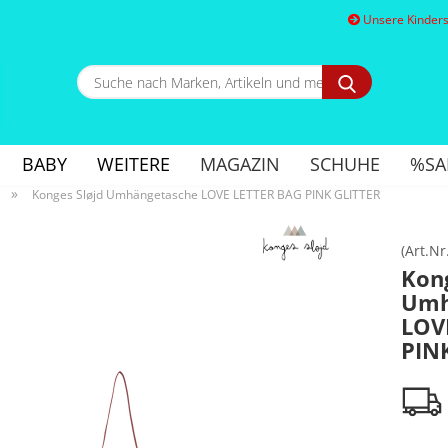
Unsere Kindersc
Suche
nach
Marken,
E
Artikeln
und
BABY
WEITERE
MAGAZIN
SCHUHE
%SA
mehr...
P
»
Konges Sløjd Umhängetasche LOVE LETTER BAG PINK GLITTER
(Art.Nr
Kong
Umh
Kon
LOV
Pa
PIN