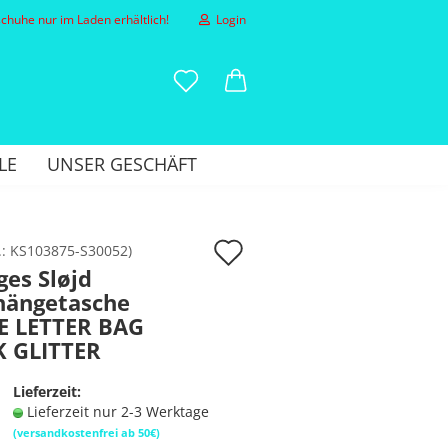
huhe nur im Laden erhältlich!
Login
-Mail
LE
UNSER GESCHÄFT
asswort
Auf
.:
KS103875-S30052
)
es Sløjd
den
ängetasche
to erstellen
Merkzettel
E LETTER BAG
sswort vergessen?
K GLITTER
Lieferzeit:
Lieferzeit nur 2-3 Werktage
(versandkostenfrei ab 50€)