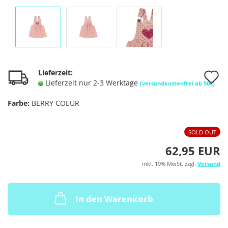
A
Lieferzeit:
Lieferzeit nur 2-3 Werktage
(versandkostenfrei ab 50€)
d
Farbe:
BERRY COEUR
M
SOLD OUT
62,95 EUR
inkl. 19% MwSt. zzgl.
Versand
In den Warenkorb