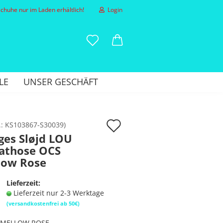
huhe nur im Laden erhältlich!
Login
-Mail
LE
UNSER GESCHÄFT
asswort
Auf
.:
KS103867-S30039
)
ges Sløjd LOU
den
athose OCS
to erstellen
Merkzettel
low Rose
sswort vergessen?
Lieferzeit:
Lieferzeit nur 2-3 Werktage
(versandkostenfrei ab 50€)
MELLOW ROSE