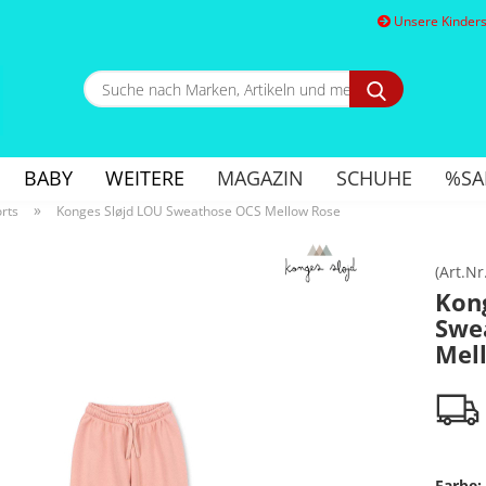
Unsere Kindersc
Suche
nach
Marken,
E
Artikeln
und
BABY
WEITERE
MAGAZIN
SCHUHE
%SA
mehr...
P
»
rts
Konges Sløjd LOU Sweathose OCS Mellow Rose
(Art.Nr
Kon
Swe
Kon
Mel
Pa
Farbe: