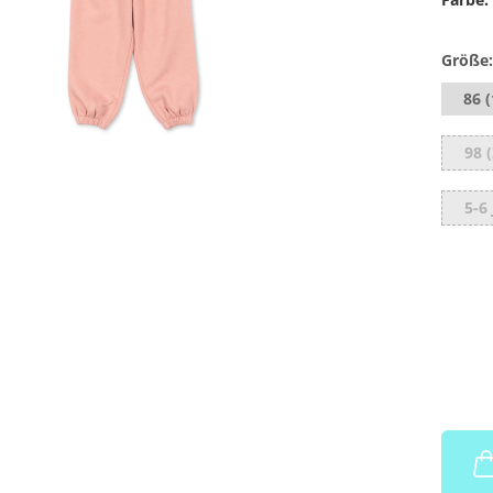
Größe:
86 
98 (
5-6