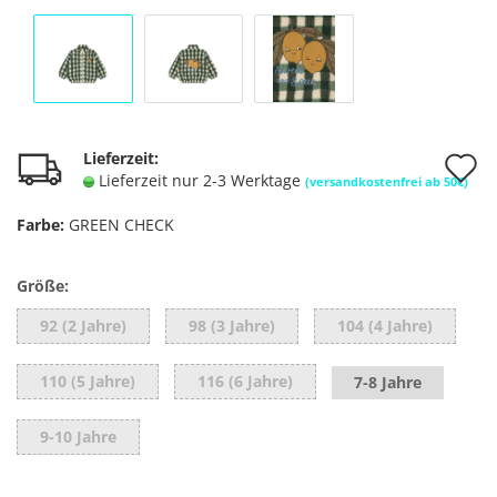
A
Lieferzeit:
Lieferzeit nur 2-3 Werktage
(versandkostenfrei ab 50€)
d
Farbe:
GREEN CHECK
M
Größe:
92 (2 Jahre)
98 (3 Jahre)
104 (4 Jahre)
110 (5 Jahre)
116 (6 Jahre)
7-8 Jahre
9-10 Jahre