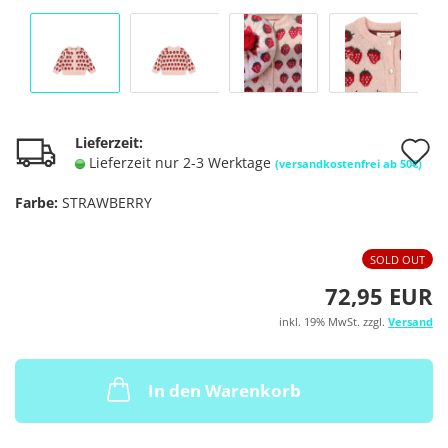
A
Lieferzeit:
Lieferzeit nur 2-3 Werktage
(versandkostenfrei ab 50€)
d
Farbe:
STRAWBERRY
M
SOLD OUT
72,95 EUR
inkl. 19% MwSt. zzgl.
Versand
In den Warenkorb