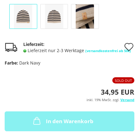
A
Lieferzeit:
Lieferzeit nur 2-3 Werktage
(versandkostenfrei ab 50€)
d
Farbe:
Dark Navy
M
SOLD OUT
34,95 EUR
inkl. 19% MwSt. zzgl.
Versand
In den Warenkorb