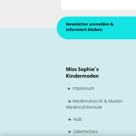
Newsletter anmelden &
Informiert bleiben
Miss Sophie´s
Kindermoden
Impressum
»
»
Wiederrufsrecht & Muster-
Wiederrufsformular
»
AGB
»
Datenschutz