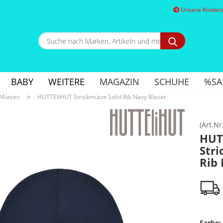
Unsere Kindersc
Suche
nach
Marken,
E
Artikeln
und
BABY
WEITERE
MAGAZIN
SCHUHE
%SA
mehr...
P
»
 Mützen
HUTTEliHUT Strickmütze Solid Rib Navy Blazer
(Art.Nr
HUT
Stri
Kon
Rib 
Pa
Farbe: