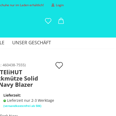
huhe nur im Laden erhältlich!
Login
-Mail
LE
UNSER GESCHÄFT
asswort
Auf
.:
460438-7555
)
TEliHUT
den
ckmütze Solid
to erstellen
Merkzettel
Navy Blazer
sswort vergessen?
Lieferzeit:
Lieferzeit nur 2-3 Werktage
(versandkostenfrei ab 50€)
Dark Navy